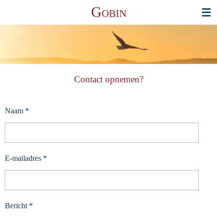
G
Ga
OBIN
direct
naar
de
hoofdinhoud
Contact opnemen?
Naam *
E-mailadres *
Bericht *